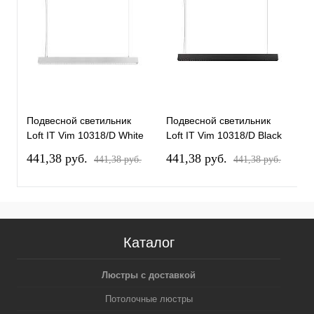
Подвесной светильник
Подвесной светильник
П
Loft IT Vim 10318/D White
Loft IT Vim 10318/D Black
L
441,38 pуб.
441,38 pуб.
4
441,38 pуб.
441,38 pуб.
Каталог
Люстры с доставкой
Потолочные люстры