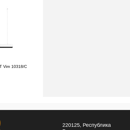
IT Vim 10318/C
Подвесной светильник Loft IT Vim 10318/B
White
556,13 pуб.
556,13 pуб.
220125, Республика