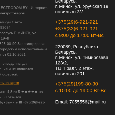
Беларусь,
г. Минск, ул. Уручская 19
LECTRODOM.BY - Интернет-
павильон 3М
электротоваров
+375(29)6-921-921
емиум Свет»
593094
+375(33)6-921-921
еларусь Г. МИНСК, ул
с 9:00 до 17:00 Вт-Вс
 19-4Г
 326-00-90 Зарегистрирован
220089, Республика
городским исполнительным
Беларусь,
м от 01.10.2021
г. Минск, ул. Тимирязева
123/2,
 приведенны для
ТЦ "Град", 2 этаж,
ения и не являются
павильон 201
й офертой.
ть на карте
+375(29)199-80-30
с 10:00 до 19:00 Вт-Вс
инг:
4,8
из
5
★★★★★ на
и 50 отзывов
Email:
7055556@mail.ru
.by
/
Звоните ☎ +375(29)6-921-