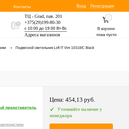
Вход
Регистрация
Контакты
ТЦ - Grad, пав. 201
0
+375(29)199-80-30
с 10:00 до 19:00 Вт-Вс
В корзине
Адреса магазинов
пока пусто
Уручская 19 пав. 3М
•
ники
Подвесной светильник Loft IT Vim 10318/C Black
+375(29)354-30-60
с 9:00 до 17:00 Вт-Вс
Цена:
454,13 pуб.
й представитель
Уточняйте наличие у
менеджера
рактеристики