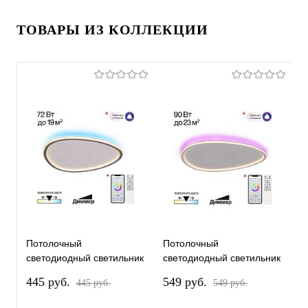
ТОВАРЫ ИЗ КОЛЛЕКЦИИ
Потолочный
Потолочный
П
светодиодный светильник
светодиодный светильник
с
Citilux Trio CL215B251E
Citilux Trio CL215B260E
C
445 pуб.
549 pуб.
4
445 pуб.
549 pуб.