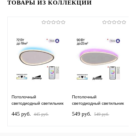
ТОВАРЫ ИЗ КОЛЛЕКЦИИ
Потолочный
Потолочный
П
светодиодный светильник
светодиодный светильник
с
Citilux Trio CL215B251E
Citilux Trio CL215B260E
C
445 pуб.
549 pуб.
8
445 pуб.
549 pуб.