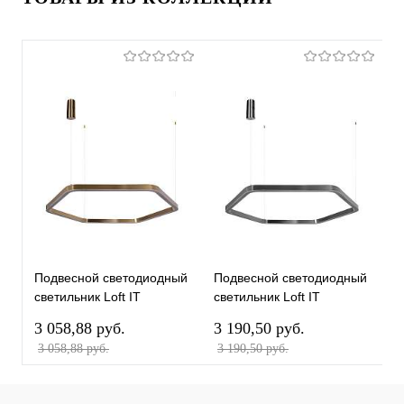
Подвесной светодиодный
Подвесной светодиодный
П
светильник Loft IT
светильник Loft IT
с
Titanium 10243XL Gold
Titanium 10243XL Dark
T
3 058,88 pуб.
3 190,50 pуб.
1
grey
3 058,88 pуб.
3 190,50 pуб.
1