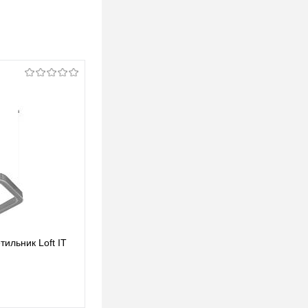
ильник Loft IT
Подвесной светодиодный светильник Loft IT
Titanium 10243M Gold
1 867,88 pуб.
1 867,88 pуб.