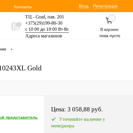
Вход
Регистрация
Контакты
ТЦ - Grad, пав. 201
0
+375(29)199-80-30
с 10:00 до 19:00 Вт-Вс
В корзине
Адреса магазинов
пока пусто
Уручская 19 пав. 3М
•
ники
+375(29)354-30-60
с 9:00 до 17:00 Вт-Вс
 10243XL Gold
Цена:
3 058,88 pуб.
й представитель
Уточняйте наличие у
менеджера