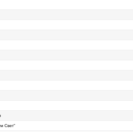
л
м Свет"