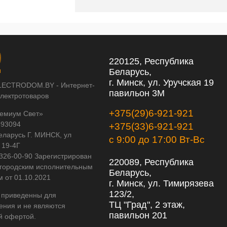
220125, Республика
Беларусь,
г. Минск, ул. Уручская 19
LECTRODOM.BY - Интернет-
павильон 3М
электротоваров
+375(29)6-921-921
емиум Свет»
593094
+375(33)6-921-921
еларусь Г. МИНСК, ул
с 9:00 до 17:00 Вт-Вс
 19-4Г
 326-00-90 Зарегистрирован
220089, Республика
городским исполнительным
Беларусь,
м от 01.10.2021
г. Минск, ул. Тимирязева
123/2,
 приведенны для
ТЦ "Град", 2 этаж,
ения и не являются
павильон 201
й офертой.