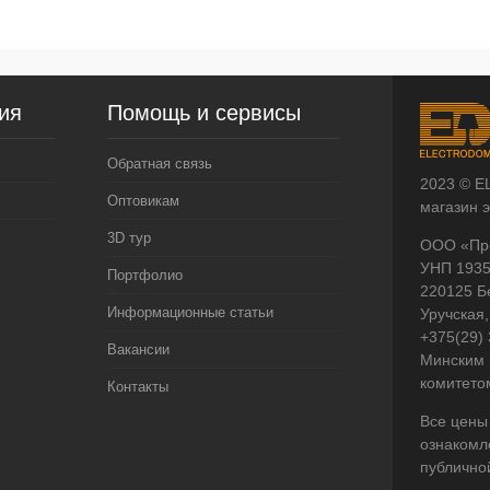
ия
Помощь и сервисы
Обратная связь
2023 © E
Оптовикам
магазин 
3D тур
ООО «Пр
УНП 193
Портфолио
220125 Б
Информационные статьи
Уручская,
+375(29)
Вакансии
Минским 
комитето
Контакты
Все цены
ознакомл
публично