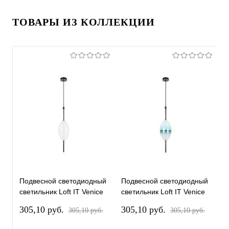
ТОВАРЫ ИЗ КОЛЛЕКЦИИ
Подвесной светодиодный
Подвесной светодиодный
П
светильник Loft IT Venice
светильник Loft IT Venice
с
10223/E White
10223/E Blue
1
305,10 pуб.
305,10 pуб.
4
305,10 pуб.
305,10 pуб.