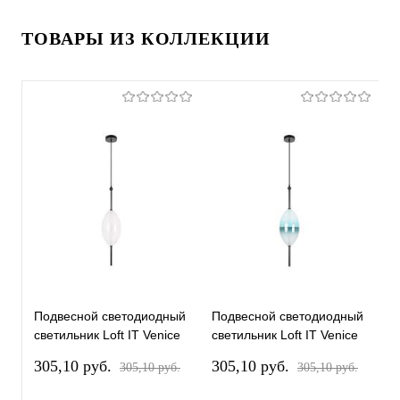
ТОВАРЫ ИЗ КОЛЛЕКЦИИ
Подвесной светодиодный
Подвесной светодиодный
П
светильник Loft IT Venice
светильник Loft IT Venice
с
10223/E White
10223/E Blue
1
305,10 pуб.
305,10 pуб.
4
305,10 pуб.
305,10 pуб.