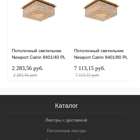
Потолочный светильник
Потолочный светильник
П
Newport Catrin 8401/40 PL
Newport Catrin 8401/80 PL
N
gold М0070408
gold М0070412
g
2 283,56 pуб.
7 113,15 pуб.
1
2 283,56 pуб.
7 113,15 pуб.
1
Каталог
Люстры с доставкой
Потолочные люстры