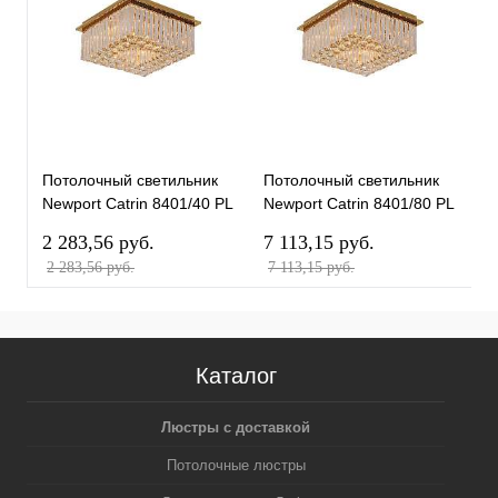
Потолочный светильник
Потолочный светильник
П
Newport Catrin 8401/40 PL
Newport Catrin 8401/80 PL
N
gold М0070408
gold М0070412
g
2 283,56 pуб.
7 113,15 pуб.
1
2 283,56 pуб.
7 113,15 pуб.
1
Каталог
Люстры с доставкой
Потолочные люстры