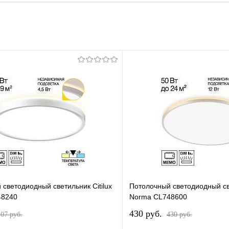
светодиодный светильник Citilux
Потолочный светодиодный све
48240
Norma CL748600
430 pуб.
107 pуб.
430 pуб.