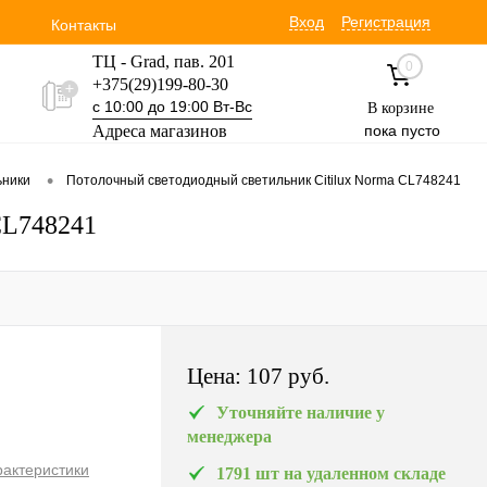
Вход
Регистрация
Контакты
ТЦ - Grad, пав. 201
0
+375(29)199-80-30
с 10:00 до 19:00 Вт-Вс
В корзине
Адреса магазинов
пока пусто
Уручская 19 пав. 3М
•
ьники
Потолочный светодиодный светильник Citilux Norma CL748241
+375(29)354-30-60
с 9:00 до 17:00 Вт-Вс
CL748241
Цена:
107 pуб.
Уточняйте наличие у
менеджера
рактеристики
1791 шт на удаленном складе