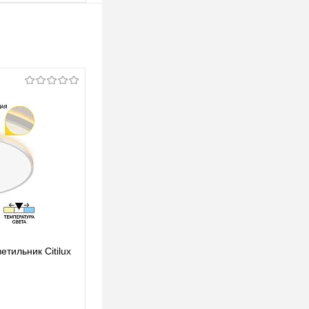
тильник Citilux
Потолочный светодиодный светильник Citilux
Norma CL748400
203 pуб.
203 pуб.