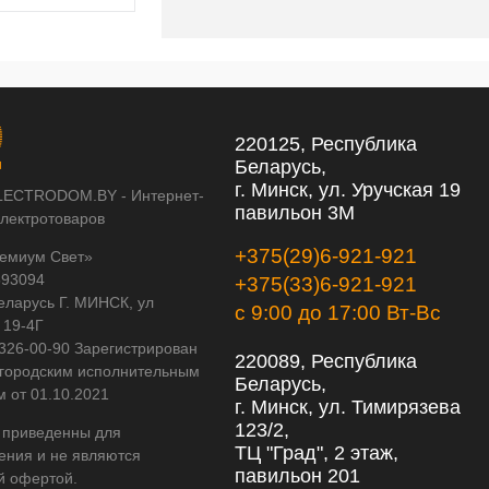
220125, Республика
Беларусь,
г. Минск, ул. Уручская 19
LECTRODOM.BY - Интернет-
павильон 3М
электротоваров
+375(29)6-921-921
емиум Свет»
593094
+375(33)6-921-921
еларусь Г. МИНСК, ул
с 9:00 до 17:00 Вт-Вс
 19-4Г
 326-00-90 Зарегистрирован
220089, Республика
городским исполнительным
Беларусь,
м от 01.10.2021
г. Минск, ул. Тимирязева
123/2,
 приведенны для
ТЦ "Град", 2 этаж,
ения и не являются
павильон 201
й офертой.