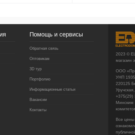
ия
Помощь и сервисы
Обратная связь
2023 © E
Оптовикам
магазин 
3D тур
ООО «Пр
УНП 193
Портфолио
220125 Б
Информационные статьи
Уручская,
+375(29)
Вакансии
Минским 
комитето
Контакты
Все цены
ознакомл
публично