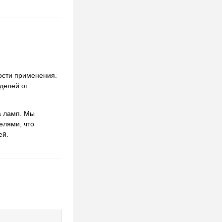
ости применения.
делей от
а ламп. Мы
елями, что
ей.