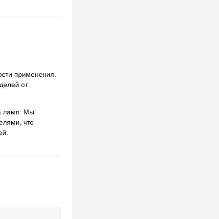
ости применения.
делей от
а ламп. Мы
елями, что
ей.