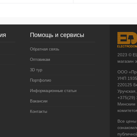
ия
Помощь и сервисы
Обратная связь
2023 © E
Оптовикам
магазин 
3D тур
ООО «Пр
УНП 193
Портфолио
220125 Б
Информационные статьи
Уручская,
+375(29)
Вакансии
Минским 
комитето
Контакты
Все цены
ознакомл
публично