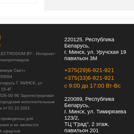
220125, Республика
Беларусь,
г. Минск, ул. Уручская 19
LECTRODOM.BY - Интернет-
павильон 3М
электротоваров
+375(29)6-921-921
емиум Свет»
593094
+375(33)6-921-921
еларусь Г. МИНСК, ул
с 9:00 до 17:00 Вт-Вс
 19-4Г
 326-00-90 Зарегистрирован
220089, Республика
городским исполнительным
Беларусь,
м от 01.10.2021
г. Минск, ул. Тимирязева
123/2,
 приведенны для
ТЦ "Град", 2 этаж,
ения и не являются
павильон 201
й офертой.