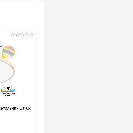
тильник Citilux
Потолочный светодиодный светильник Citilux
Norma CL748241
107 pуб.
107 pуб.