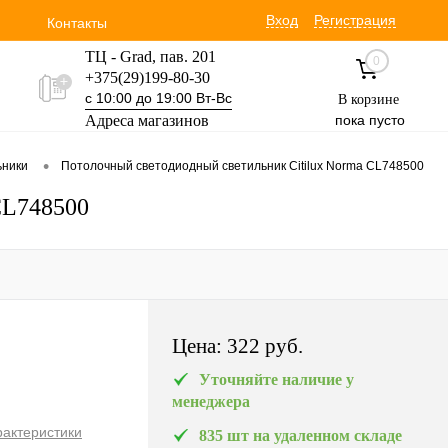
Вход
Регистрация
Контакты
ТЦ - Grad, пав. 201
0
+375(29)199-80-30
с 10:00 до 19:00 Вт-Вс
В корзине
Адреса магазинов
пока пусто
Уручская 19 пав. 3М
•
ьники
Потолочный светодиодный светильник Citilux Norma CL748500
+375(29)354-30-60
с 9:00 до 17:00 Вт-Вс
CL748500
Цена:
322 pуб.
Уточняйте наличие у
менеджера
рактеристики
835 шт на удаленном складе