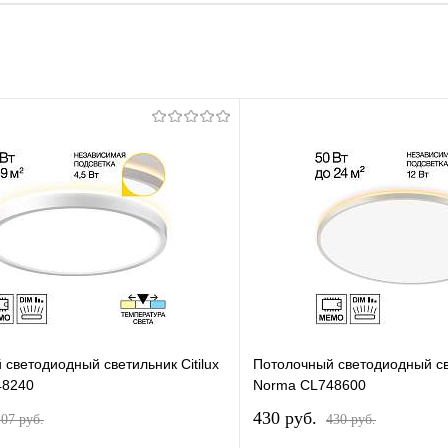
светодиодный светильник Citilux
Потолочный светодиодный све
48240
Norma CL748600
430 pуб.
107 pуб.
430 pуб.