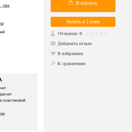
В корзину
L-2BK
Купить в 1 клик
mp
ий
Отзывов: 0
Добавить отзыв
В избранное
К сравнению
А
чет
расчет
а пластиковой
ате