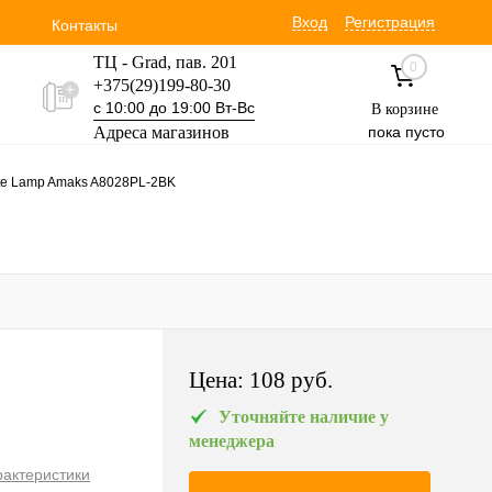
Вход
Регистрация
Контакты
ТЦ - Grad, пав. 201
0
+375(29)199-80-30
с 10:00 до 19:00 Вт-Вс
В корзине
Адреса магазинов
пока пусто
Уручская 19 пав. 3М
te Lamp Amaks A8028PL-2BK
+375(29)354-30-60
с 9:00 до 17:00 Вт-Вс
Цена:
108 pуб.
Уточняйте наличие у
менеджера
рактеристики