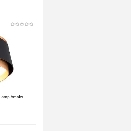
 Lamp Amaks
Спот Arte Lamp Amaks A8028AP-1WH
48 pуб.
48 pуб.