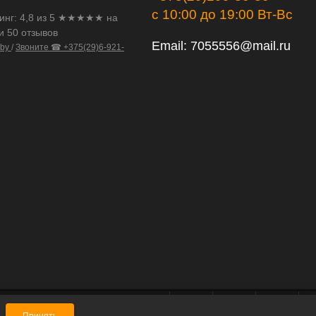
с 10:00 до 19:00 Вт-Вс
инг:
4,8
из
5
★★★★★ на
и 50 отзывов
Email:
7055556@mail.ru
.by
/
Звоните ☎ +375(29)6-921-