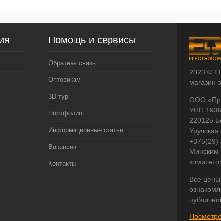
ия
Помощь и сервисы
Обратная связь
2023 © E
Оптовикам
магазин 
3D тур
ООО «Пр
УНП 193
Портфолио
220125 Б
Информационные статьи
Уручская,
+375(29)
Вакансии
Минским 
комитето
Контакты
Все цены
ознакомл
публично
Посмотре