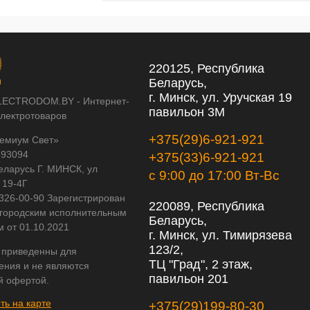
220125, Республика
Беларусь,
г. Минск, ул. Уручская 19
LECTRODOM.BY - Интернет-
павильон 3М
электротоваров
+375(29)6-921-921
емиум Свет»
593094
+375(33)6-921-921
еларусь Г. МИНСК, ул
с 9:00 до 17:00 Вт-Вс
 19-4Г
 326-00-90 Зарегистрирован
220089, Республика
городским исполнительным
Беларусь,
м от 01.10.2021
г. Минск, ул. Тимирязева
123/2,
 приведенны для
ТЦ "Град", 2 этаж,
ения и не являются
павильон 201
й офертой.
ть на карте
+375(29)199-80-30