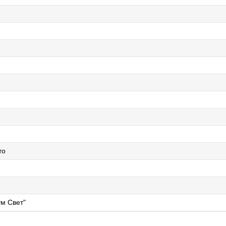
й
то
м Свет"