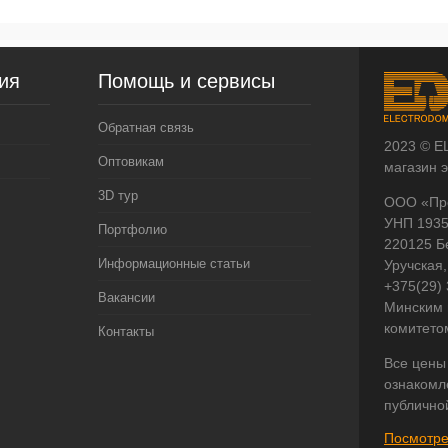
ия
Помощь и сервисы
Обратная связь
2023 © E
Оптовикам
магазин 
3D тур
ООО «Пр
УНП 193
Портфолио
220125 Б
Информационные статьи
Уручская,
+375(29)
Вакансии
Минским 
комитето
Контакты
Все цены
ознакомл
публично
Посмотре