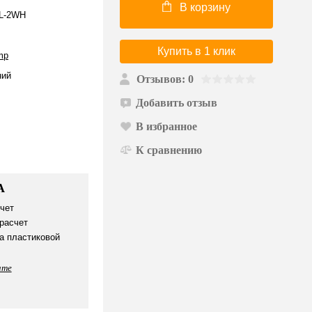
В корзину
L-2WH
Купить в 1 клик
mp
ий
Отзывов: 0
Добавить отзыв
В избранное
К сравнению
А
чет
расчет
а пластиковой
ате