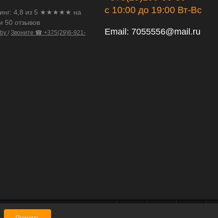
с 10:00 до 19:00 Вт-Вс
инг:
4,8
из
5
★★★★★ на
и 50 отзывов
Email:
7055556@mail.ru
.by
/
Звоните ☎ +375(29)6-921-