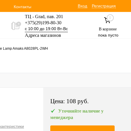
Вход
Регистрация
Контакты
ТЦ - Grad, пав. 201
0
+375(29)199-80-30
с 10:00 до 19:00 Вт-Вс
В корзине
Адреса магазинов
пока пусто
Уручская 19 пав. 3М
te Lamp Amaks A8028PL-2WH
+375(29)354-30-60
с 9:00 до 17:00 Вт-Вс
Цена:
108 pуб.
Уточняйте наличие у
менеджера
рактеристики