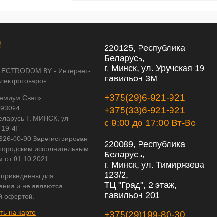
220125, Республика
Беларусь,
г. Минск, ул. Уручская 19
LECTRODOM.BY - Интернет-
павильон 3М
электротоваров
+375(29)6-921-921
емиум Свет»
593094
+375(33)6-921-921
еларусь Г. МИНСК, ул
с 9:00 до 17:00 Вт-Вс
 19-4Г
 326-00-90 Зарегистрирован
220089, Республика
городским исполнительным
Беларусь,
м от 01.10.2021
г. Минск, ул. Тимирязева
123/2,
 приведенны для
ТЦ "Град", 2 этаж,
ения и не являются
павильон 201
й офертой.
ть на карте
+375(29)199-80-30