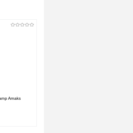
Lamp Amaks
Потолочный светильник Arte Lamp Amaks
A8028PL-1BK
37 pуб.
37 pуб.