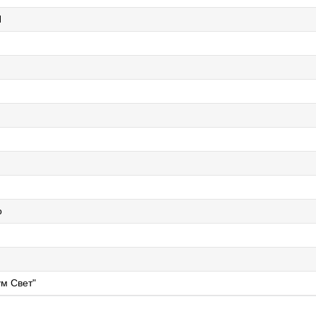
H
й
о
м Свет"