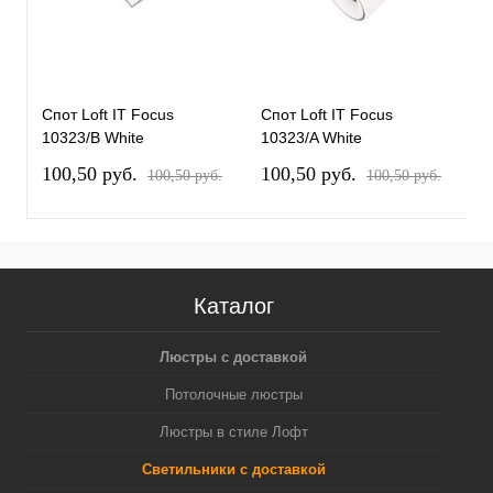
Спот Loft IT Focus
Спот Loft IT Focus
С
10323/B White
10323/A White
1
100,50 pуб.
100,50 pуб.
1
100,50 pуб.
100,50 pуб.
Каталог
Люстры с доставкой
Потолочные люстры
Люстры в стиле Лофт
Светильники с доставкой