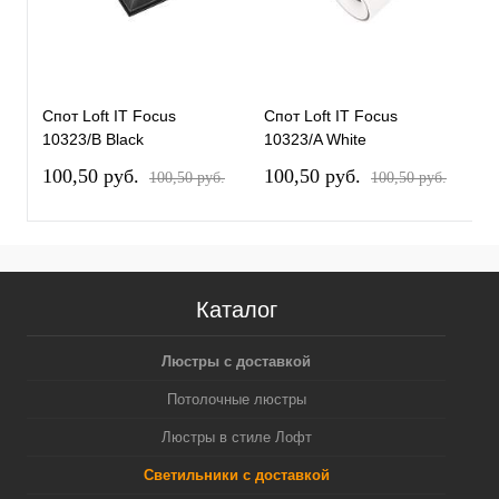
Спот Loft IT Focus
Спот Loft IT Focus
С
10323/B Black
10323/A White
1
100,50 pуб.
100,50 pуб.
1
100,50 pуб.
100,50 pуб.
Каталог
Люстры с доставкой
Потолочные люстры
Люстры в стиле Лофт
Светильники с доставкой