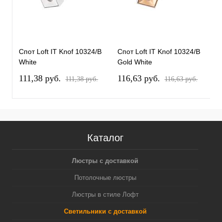
Спот Loft IT Knof 10324/B
Спот Loft IT Knof 10324/B
С
White
Gold White
B
111,38 pуб.
116,63 pуб.
1
111,38 pуб.
116,63 pуб.
Каталог
Люстры с доставкой
Потолочные люстры
Люстры в стиле Лофт
Светильники с доставкой