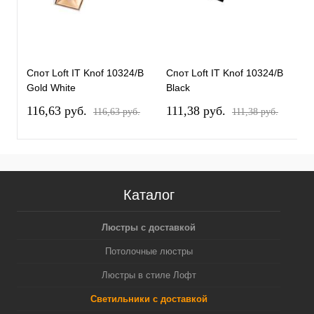
Спот Loft IT Knof 10324/B
Спот Loft IT Knof 10324/B
С
Gold White
Black
G
116,63 pуб.
111,38 pуб.
1
116,63 pуб.
111,38 pуб.
Каталог
Люстры с доставкой
Потолочные люстры
Люстры в стиле Лофт
Светильники с доставкой