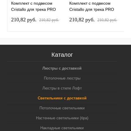
Комплект с подвесом
Комплект с подвесом
К
Cristallo для трека PRO
Cristallo для трека PRO
C
Cristallo PRO795424
Cristallo PRO795422
C
210,82 pуб.
210,82 pуб.
1
210,82 pуб.
210,82 pуб.
Каталог
Люстры с доставкой
Потолочные люстры
Люстры в стиле Лофт
Светильники с доставкой
Потолочные светильники
Настенные светильники (бра)
Накладные светильники