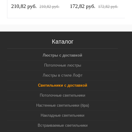
Cristallo PRO795424
Cristallo PRO795414
C
210,82 pуб.
172,82 pуб.
1
210,82 pуб.
172,82 pуб.
Каталог
Люстры с доставкой
Потолочные люстры
Люстры в стиле Лофт
Светильники с доставкой
Потолочные светильники
Настенные светильники (бра)
Накладные светильники
Встраиваемые светильники