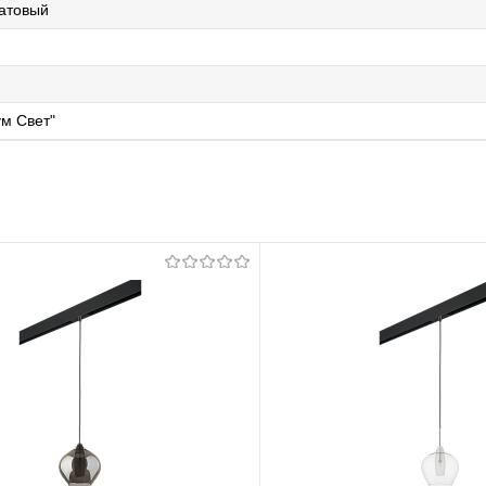
атовый
м Свет"