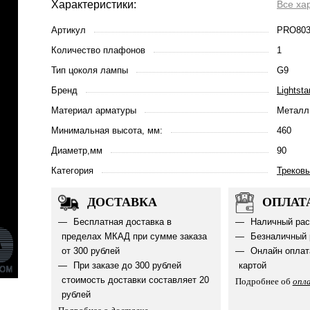
Характеристики:
Все ха
Артикул
PRO803
Количество плафонов
1
Тип цоколя лампы
G9
Бренд
Lightsta
Материал арматуры
Металл
Минимальная высота, мм:
460
Диаметр,мм
90
Категория
Треков
ДОСТАВКА
ОПЛАТ
Бесплатная доставка в
Наличный рас
пределах МКАД при сумме заказа
Безналичный 
от 300 рублей
Онлайн оплат
При заказе до 300 рублей
картой
стоимость доставки составляет 20
Подробнее об
опл
рублей