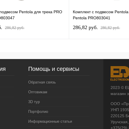
 подвесом Pentola для трека PRO
Комплект с подвесом Pentola
O803047
Pentola PRO803041
б.
286,82 pуб.
286,82 pуб.
286,82 pуб.
ия
Помощь и сервисы
Обратная связь
2023 © E
Оптовикам
магазин 
3D тур
ООО «Пр
УНП 193
Портфолио
220125 Б
Информационные статьи
Уручская,
+375(29)