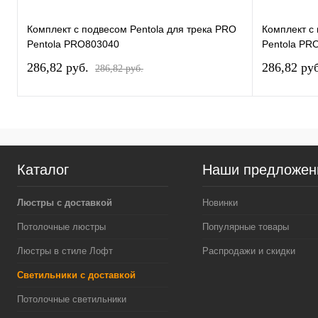
Комплект с подвесом Pentola для трека PRO
Комплект с
Pentola PRO803040
Pentola PR
286,82 pуб.
286,82 pу
286,82 pуб.
Каталог
Наши предложен
Люстры с доставкой
Новинки
Потолочные люстры
Популярные товары
Люстры в стиле Лофт
Распродажи и скидки
Светильники с доставкой
Потолочные светильники