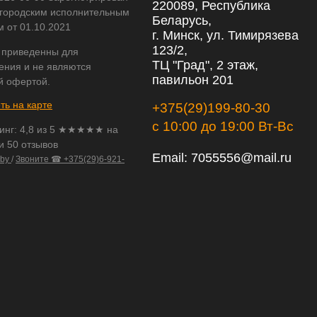
220089, Республика
городским исполнительным
Беларусь,
м от 01.10.2021
г. Минск, ул. Тимирязева
123/2,
 приведенны для
ТЦ "Град", 2 этаж,
ения и не являются
павильон 201
й офертой.
ть на карте
+375(29)199-80-30
с 10:00 до 19:00 Вт-Вс
инг:
4,8
из
5
★★★★★ на
и 50 отзывов
Email:
7055556@mail.ru
.by
/
Звоните ☎ +375(29)6-921-