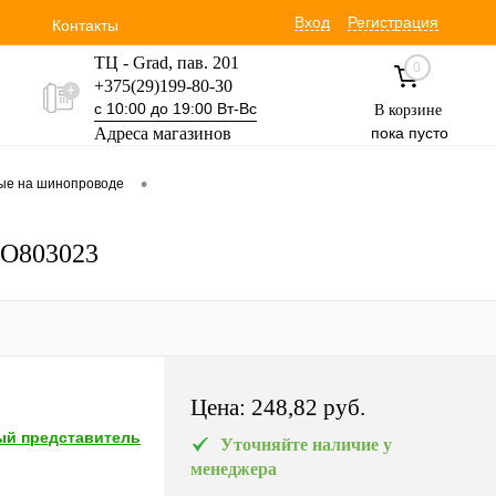
Вход
Регистрация
Контакты
ТЦ - Grad, пав. 201
0
+375(29)199-80-30
с 10:00 до 19:00 Вт-Вс
В корзине
Адреса магазинов
пока пусто
Уручская 19 пав. 3М
•
вые на шинопроводе
+375(29)354-30-60
с 9:00 до 17:00 Вт-Вс
RO803023
Цена:
248,82 pуб.
й представитель
Уточняйте наличие у
менеджера