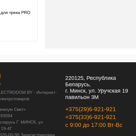
 для трека PRO
Комплект с подвесом Pentola для трека PRO
Pentola PRO803043
286,82 pуб.
286,82 pуб.
220125, Республика
Беларусь,
г. Минск, ул. Уручская 19
LECTRODOM.BY - Интернет-
павильон 3М
электротоваров
+375(29)6-921-921
емиум Свет»
593094
+375(33)6-921-921
еларусь Г. МИНСК, ул
с 9:00 до 17:00 Вт-Вс
 19-4Г
 326-00-90 Зарегистрирован