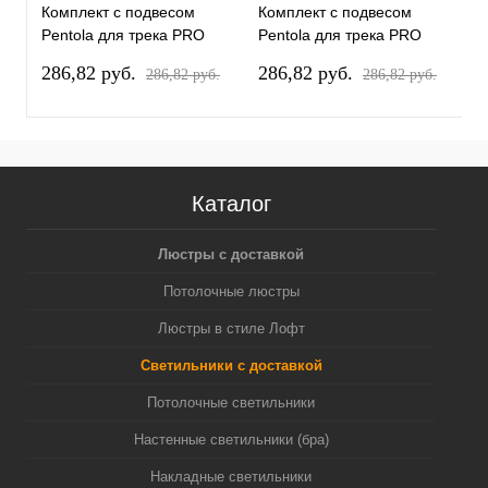
Комплект с подвесом
Комплект с подвесом
К
Pentola для трека PRO
Pentola для трека PRO
P
Pentola PRO803040
Pentola PRO803047
P
286,82 pуб.
286,82 pуб.
2
286,82 pуб.
286,82 pуб.
Каталог
Люстры с доставкой
Потолочные люстры
Люстры в стиле Лофт
Светильники с доставкой
Потолочные светильники
Настенные светильники (бра)
Накладные светильники