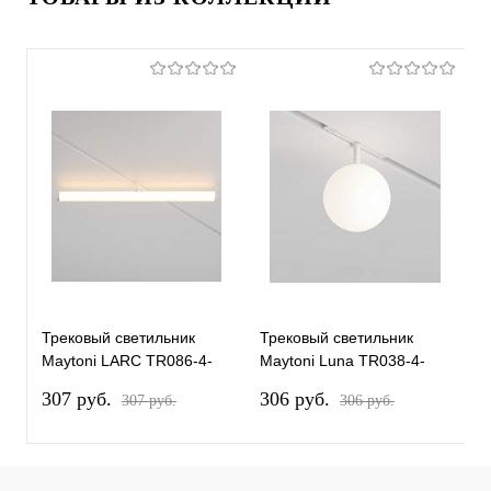
Трековый светильник
Трековый светильник
Т
Maytoni LARC TR086-4-
Maytoni Luna TR038-4-
M
25W-DS-W
5WTW-DD-W
T
307 pуб.
306 pуб.
2
307 pуб.
306 pуб.