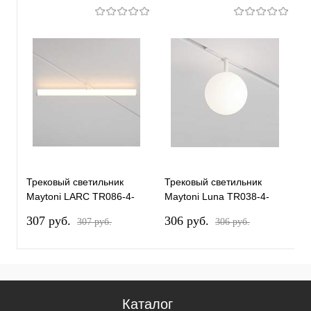
Трековый светильник
Трековый светильник
Т
Maytoni LARC TR086-4-
Maytoni Luna TR038-4-
M
25W-DS-W
5WTW-DD-W
T
307 pуб.
306 pуб.
2
307 pуб.
306 pуб.
Каталог