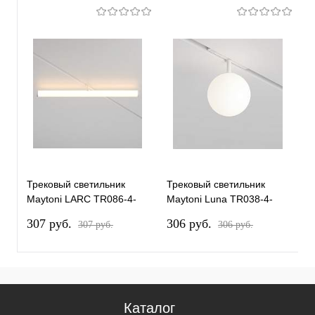
Трековый светильник
Трековый светильник
Т
Maytoni LARC TR086-4-
Maytoni Luna TR038-4-
M
25W-DS-W
5WTW-DD-W
T
307 pуб.
306 pуб.
2
307 pуб.
306 pуб.
Каталог