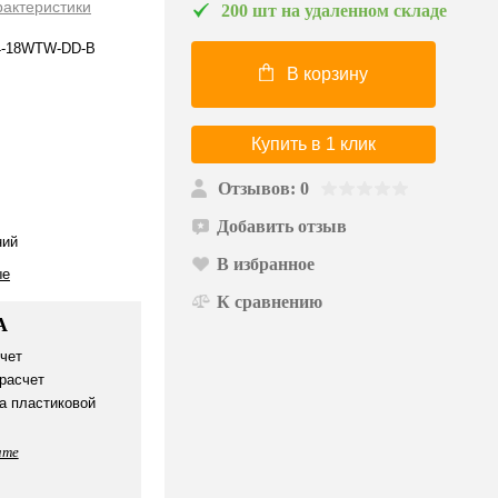
рактеристики
200 шт на удаленном складе
4-18WTW-DD-B
В корзину
Купить в 1 клик
Отзывов: 0
Добавить отзыв
ий
В избранное
ые
К сравнению
А
чет
расчет
а пластиковой
ате