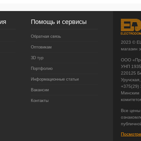
ия
Помощь и сервисы
Обратная связь
2023 © E
Оптовикам
магазин 
3D тур
ООО «Пр
УНП 193
Портфолио
220125 Б
Информационные статьи
Уручская,
+375(29)
Вакансии
Минским 
комитето
Контакты
Все цены
ознакомл
публично
Посмотре