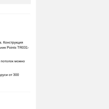
а. Конструкция
ьник Points TR031-
 потолок можно
руси от 300