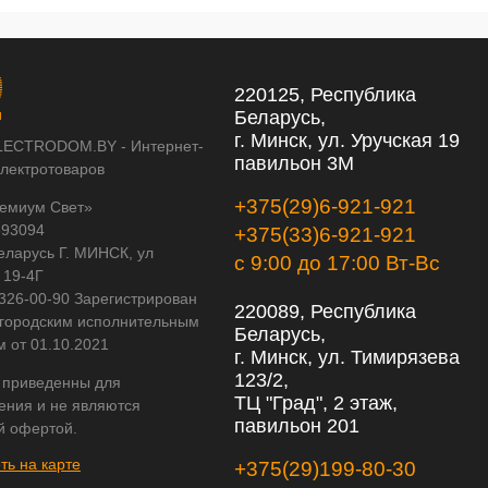
220125, Республика
Беларусь,
г. Минск, ул. Уручская 19
LECTRODOM.BY - Интернет-
павильон 3М
электротоваров
+375(29)6-921-921
емиум Свет»
593094
+375(33)6-921-921
еларусь Г. МИНСК, ул
с 9:00 до 17:00 Вт-Вс
 19-4Г
 326-00-90 Зарегистрирован
220089, Республика
городским исполнительным
Беларусь,
м от 01.10.2021
г. Минск, ул. Тимирязева
123/2,
 приведенны для
ТЦ "Град", 2 этаж,
ения и не являются
павильон 201
й офертой.
ть на карте
+375(29)199-80-30