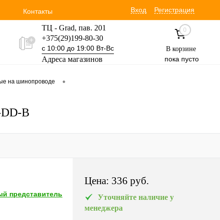
Вход
Регистрация
Контакты
ТЦ - Grad, пав. 201
0
+375(29)199-80-30
с 10:00 до 19:00 Вт-Вс
В корзине
Адреса магазинов
пока пусто
Уручская 19 пав. 3М
•
вые на шинопроводе
+375(29)354-30-60
с 9:00 до 17:00 Вт-Вс
W-DD-B
Цена:
336 pуб.
й представитель
Уточняйте наличие у
менеджера