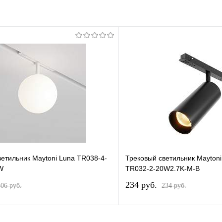
ветильник Maytoni Luna TR038-4-
Трековый светильник Mayton
W
TR032-2-20W2.7K-M-B
234 pуб.
306 pуб.
234 pуб.