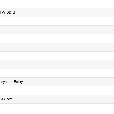
WTW-DD-B
 system Exility
м Свет"