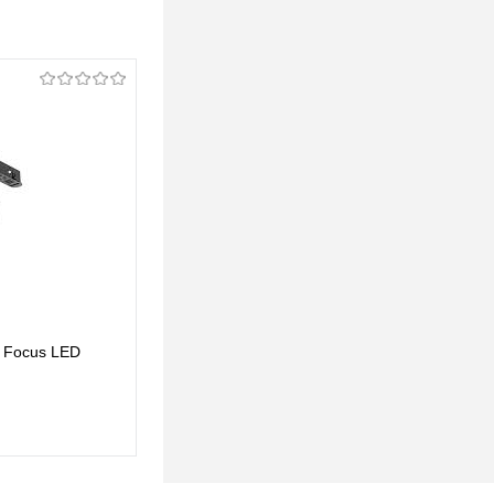
i Focus LED
Трековый светильник Maytoni Luna TR039-4-
5WTW-DD-W
306 pуб.
306 pуб.