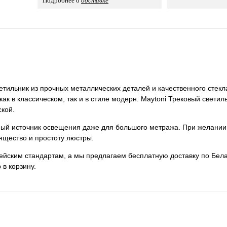
Подробнее о
доставке
тильник из прочных металлических деталей и качественного стекл
ак в классическом, так и в стиле модерн. Maytoni Трековый светил
ской.
нный источник освещения даже для большого метража. При желании
ящество и простоту люстры.
пейским стандартам, а мы предлагаем бесплатную доставку по Бела
 в корзину.