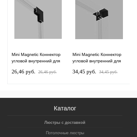
Mini Magnetic Коннектор
Mini Magnetic Коннектор
M
угловой внутренний для
угловой внутренний для
к
накладного шинопровода
встраиваемого
E
26,46 pуб.
34,45 pуб.
4
26,46 pуб.
34,45 pуб.
черный Elektrostandard
шинопровода черный
85180/00
Elektrostandard 85178/00
Каталог
Люстры с доставкой
Потолочные люстры