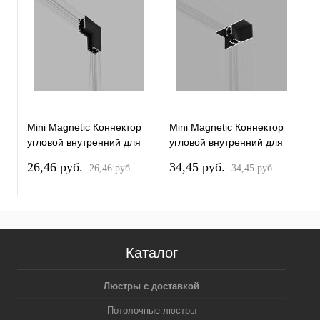
Mini Magnetic Коннектор
Mini Magnetic Коннектор
M
угловой внутренний для
угловой внутренний для
к
накладного шинопровода
встраиваемого
E
26,46 pуб.
34,45 pуб.
4
26,46 pуб.
34,45 pуб.
черный Elektrostandard
шинопровода черный
85180/00
Elektrostandard 85178/00
Каталог
Люстры с доставкой
Потолочные люстры