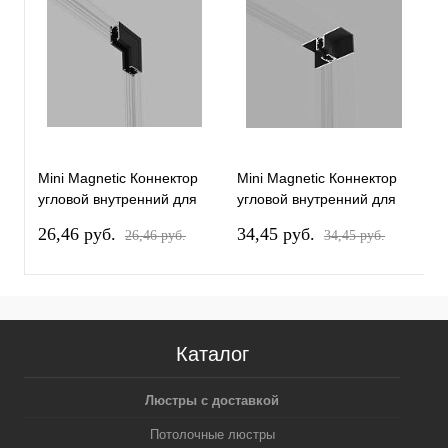
Mini Magnetic Коннектор
Mini Magnetic Коннектор
M
угловой внутренний для
угловой внутренний для
к
накладного шинопровода
встраиваемого
E
26,46 pуб.
34,45 pуб.
4
26,46 pуб.
34,45 pуб.
черный Elektrostandard
шинопровода черный
85180/00
Elektrostandard 85178/00
Каталог
Люстры с доставкой
Потолочные люстры