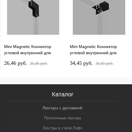
Mini Magnetic Коннектор
Mini Magnetic Коннектор
угловой внутренний для
угловой внутренний для
накладного шинопровода
встраиваемого шинопровода
26,46 pуб.
34,45 pуб.
26,46 pуб.
34,45 pуб.
черный Elektrostandard
черный Elektrostandard
85180/00
85178/00
Каталог
Люстры с доставкой
Потолочные люстры
Люстры в стиле Лофт