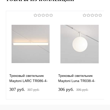
Трековый светильник
Трековый светильник
Т
Maytoni LARC TR086-4-
Maytoni Luna TR038-4-
M
25W-DS-W
5WTW-DD-W
T
307 pуб.
306 pуб.
2
307 pуб.
306 pуб.