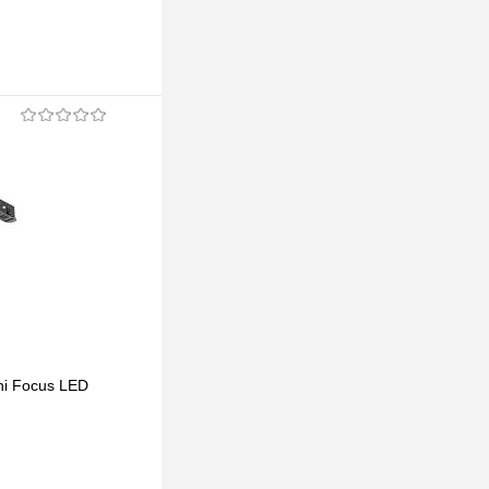
ni Focus LED
Трековый светильник Maytoni Luna
TR039-4-5WTW-DD-W
306 pуб.
306 pуб.