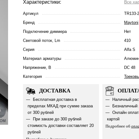
Характеристики:
Все ха
Артикул
TR133-
Бренд
Maytoni
Подключение диммера
Нет
Световой поток, Lm
410
Серия
Alfa S
Материал арматуры
Алюмин
Напряжение, В
DC 48
Категория
Треков
ДОСТАВКА
ОПЛАТ
Бесплатная доставка в
Наличный рас
пределах МКАД при сумме заказа
Безналичный 
от 300 рублей
Онлайн оплат
При заказе до 300 рублей
картой
стоимость доставки составляет 20
Подробнее об
опл
рублей