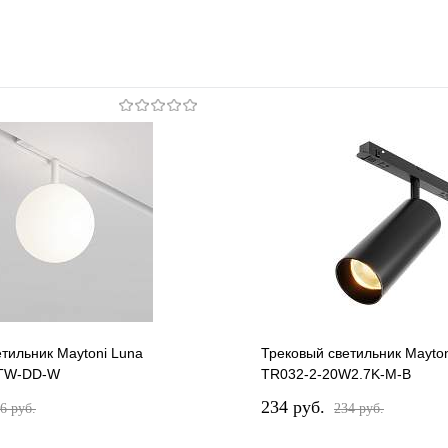
тильник Maytoni Luna
Трековый светильник Mayto
TW-DD-W
TR032-2-20W2.7K-M-B
234 pуб.
6 pуб.
234 pуб.