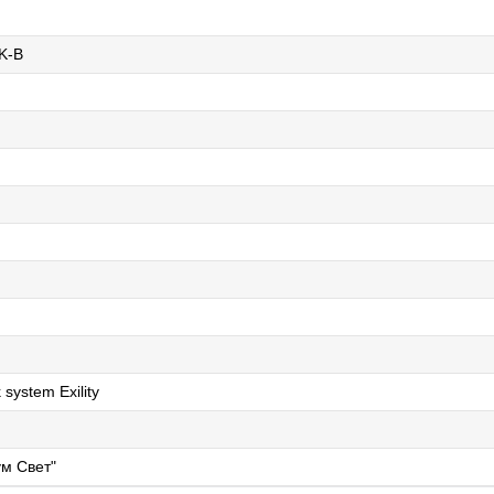
K-B
 system Exility
м Свет"