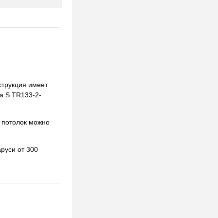
струкция имеет
fa S TR133-2-
 потолок можно
руси от 300