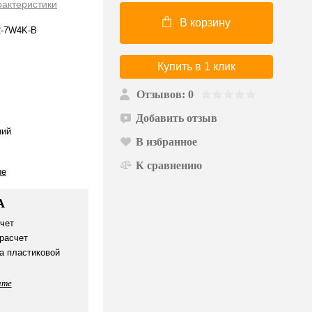
рактеристики
В корзину
2-7W4K-B
Купить в 1 клик
Отзывов: 0
Добавить отзыв
ий
В избранное
К сравнению
ые
А
чет
расчет
а пластиковой
ате