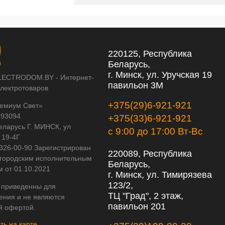
220125, Республика
Беларусь,
г. Минск, ул. Уручская 19
LECTRODOM.BY - Интернет-
павильон 3М
электротоваров
+375(29)6-921-921
емиум Свет»
593094
+375(33)6-921-921
еларусь Г. МИНСК, ул
с 9:00 до 17:00 Вт-Вс
 19-4Г
 326-00-90 Зарегистрирован
220089, Республика
городским исполнительным
Беларусь,
м от 01.10.2021
г. Минск, ул. Тимирязева
123/2,
 приведенны для
ТЦ "Град", 2 этаж,
ения и не являются
павильон 201
й офертой.
ть на карте