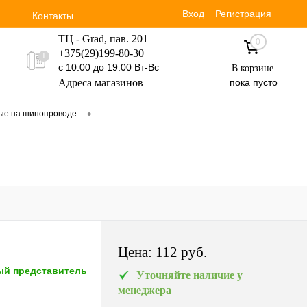
Вход
Регистрация
Контакты
ТЦ - Grad, пав. 201
0
+375(29)199-80-30
с 10:00 до 19:00 Вт-Вс
В корзине
Адреса магазинов
пока пусто
Уручская 19 пав. 3М
•
вые на шинопроводе
+375(29)354-30-60
с 9:00 до 17:00 Вт-Вс
Цена:
112 pуб.
й представитель
Уточняйте наличие у
менеджера