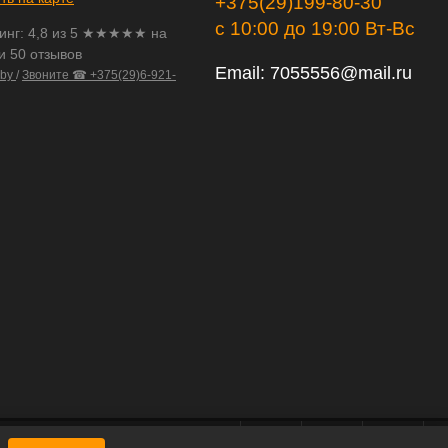
+375(29)199-80-30
с 10:00 до 19:00 Вт-Вс
инг:
4,8
из
5
★★★★★ на
и 50 отзывов
Email:
7055556@mail.ru
.by
/
Звоните ☎ +375(29)6-921-