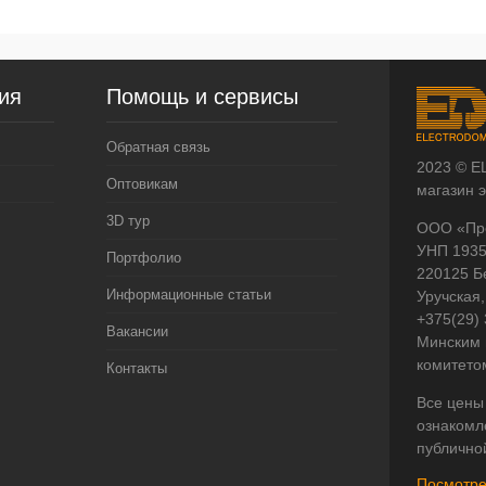
ия
Помощь и сервисы
Обратная связь
2023 © E
Оптовикам
магазин 
3D тур
ООО «Пр
УНП 193
Портфолио
220125 Б
Информационные статьи
Уручская,
+375(29)
Вакансии
Минским 
комитето
Контакты
Все цены
ознакомл
публично
Посмотре