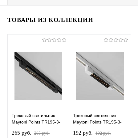
ТОВАРЫ ИЗ КОЛЛЕКЦИИ
Трековый светильник
Трековый светильник
Т
Maytoni Points TR195-3-
Maytoni Points TR195-3-
M
20W2.7K-M-B
10W2.7K-M-W
1
265 pуб.
192 pуб.
1
265 pуб.
192 pуб.