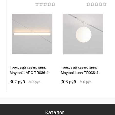
Трековый светильник
Трековый светильник
Т
Maytoni LARC TR086-4-
Maytoni Luna TR038-4-
M
25W-DS-W
5WTW-DD-W
T
307 pуб.
306 pуб.
2
307 pуб.
306 pуб.
Каталог