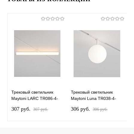
Трековый светильник
Трековый светильник
Т
Maytoni LARC TR086-4-
Maytoni Luna TR038-4-
M
25W-DS-W
5WTW-DD-W
T
307 pуб.
306 pуб.
2
307 pуб.
306 pуб.