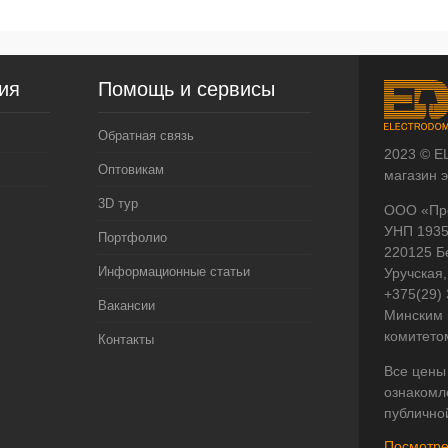
ия
Помощь и сервисы
Обратная связь
2023 © E
Оптовикам
магазин 
3D тур
ООО «Пр
УНП 193
Портфолио
220125 Б
Информационные статьи
Уручская,
+375(29)
Вакансии
Минским 
комитето
Контакты
Все цены
ознакомл
публично
Посмотре