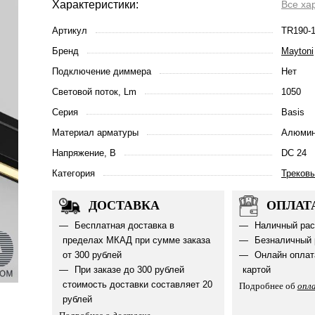
Характеристики:
Все ха
Артикул
TR190-
Бренд
Maytoni
Подключение диммера
Нет
Световой поток, Lm
1050
Серия
Basis
Материал арматуры
Алюмин
Напряжение, В
DC 24
Категория
Треков
ДОСТАВКА
ОПЛАТ
Бесплатная доставка в
Наличный рас
пределах МКАД при сумме заказа
Безналичный 
от 300 рублей
Онлайн оплат
При заказе до 300 рублей
картой
стоимость доставки составляет 20
Подробнее об
опл
рублей