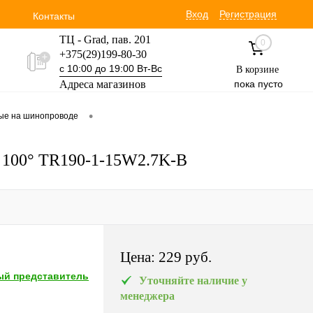
Вход
Регистрация
Контакты
ТЦ - Grad, пав. 201
0
+375(29)199-80-30
с 10:00 до 19:00 Вт-Вс
В корзине
Адреса магазинов
пока пусто
Уручская 19 пав. 3М
•
вые на шинопроводе
+375(29)354-30-60
с 9:00 до 17:00 Вт-Вс
т 100° TR190-1-15W2.7K-B
Цена:
229 pуб.
й представитель
Уточняйте наличие у
менеджера