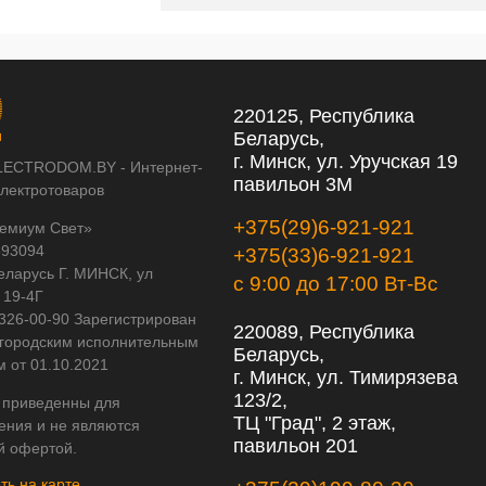
220125, Республика
Беларусь,
г. Минск, ул. Уручская 19
LECTRODOM.BY - Интернет-
павильон 3М
электротоваров
+375(29)6-921-921
емиум Свет»
593094
+375(33)6-921-921
еларусь Г. МИНСК, ул
с 9:00 до 17:00 Вт-Вс
 19-4Г
 326-00-90 Зарегистрирован
220089, Республика
городским исполнительным
Беларусь,
м от 01.10.2021
г. Минск, ул. Тимирязева
123/2,
 приведенны для
ТЦ "Град", 2 этаж,
ения и не являются
павильон 201
й офертой.
ть на карте