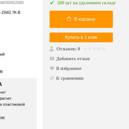
рактеристики
200 шт на удаленном складе
1-15W2.7K-B
В корзину
Купить в 1 клик
Отзывов: 0
ий
Добавить отзыв
В избранное
ые
К сравнению
А
чет
расчет
а пластиковой
ате