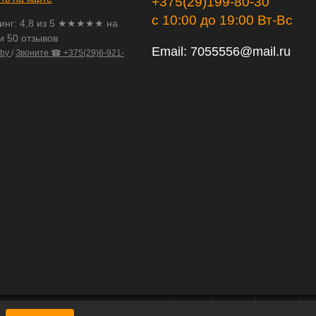
+375(29)199-80-30
с 10:00 до 19:00 Вт-Вс
инг:
4,8
из
5
★★★★★ на
и 50 отзывов
Email:
7055556@mail.ru
.by
/
Звоните ☎ +375(29)6-921-