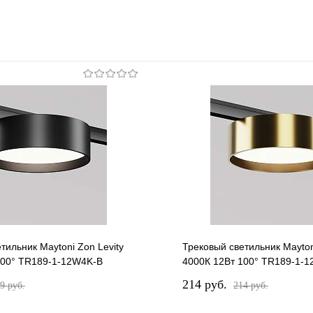
тильник Maytoni Zon Levity
Трековый светильник Mayton
100° TR189-1-12W4K-B
4000К 12Вт 100° TR189-1-
214 pуб.
9 pуб.
214 pуб.