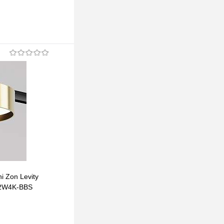
i Zon Levity
Трековый светильник Maytoni Zon Levity
12W4K-BBS
4000К 12Вт 100° TR189-1-12W4K-BW
199 pуб.
199 pуб.