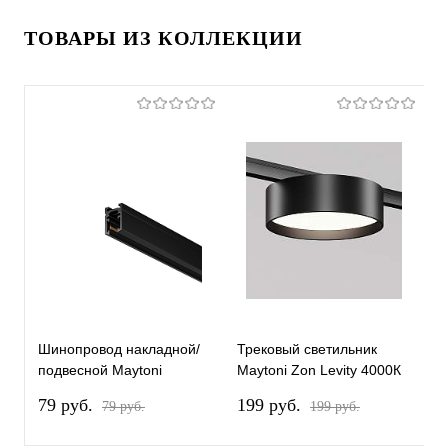
ТОВАРЫ ИЗ КОЛЛЕКЦИИ
Шинопровод накладной/
Трековый светильник
Т
подвесной Maytoni
Maytoni Zon Levity 4000К
M
Technical TRX184-111B-1
12Вт 100° TR189-1-
1
79 pуб.
199 pуб.
2
79 pуб.
199 pуб.
12W4K-B
1