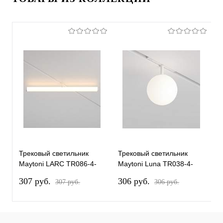
Трековый светильник
Трековый светильник
Т
Maytoni LARC TR086-4-
Maytoni Luna TR038-4-
M
25W-DS-W
5WTW-DD-W
T
307 pуб.
306 pуб.
2
307 pуб.
306 pуб.