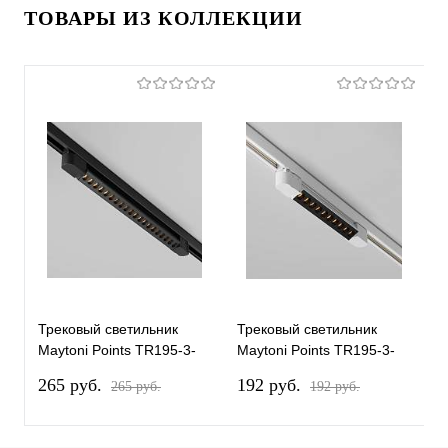
ТОВАРЫ ИЗ КОЛЛЕКЦИИ
Трековый светильник
Трековый светильник
Т
Maytoni Points TR195-3-
Maytoni Points TR195-3-
M
20W2.7K-M-B
10W2.7K-M-W
1
265 pуб.
192 pуб.
1
265 pуб.
192 pуб.