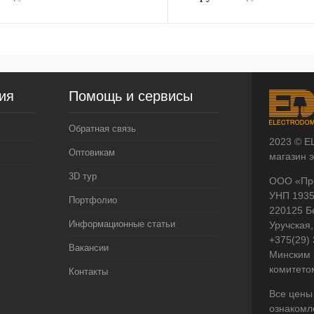
ия
Помощь и сервисы
Обратная связь
2023 © E
Оптовикам
магазин 
3D тур
ООО «Пр
УНП 193
Портфолио
220125 Б
Информационные статьи
Уручская,
+375(29)
Вакансии
Минским 
комитето
Контакты
Все цены
ознакомл