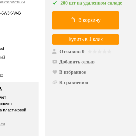
рактеристики
200 шт на удаленном складе
1-5W3K-W-B
В корзину
Купить в 1 клик
ed
Отзывов: 0
ий
Добавить отзыв
В избранное
ые
К сравнению
А
чет
расчет
а пластиковой
ате