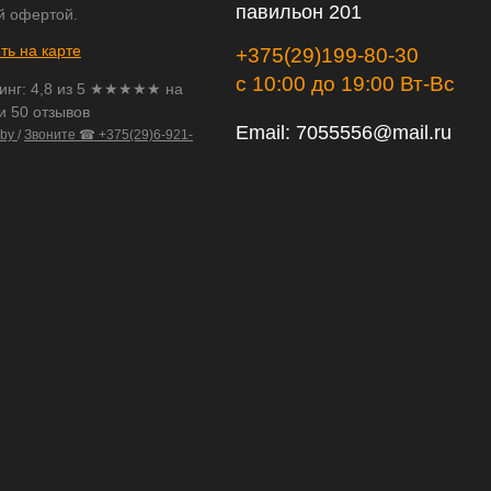
павильон 201
й офертой.
ть на карте
+375(29)199-80-30
с 10:00 до 19:00 Вт-Вс
инг:
4,8
из
5
★★★★★ на
и 50 отзывов
Email:
7055556@mail.ru
.by
/
Звоните ☎ +375(29)6-921-