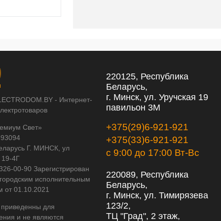
220125, Республика
Беларусь,
г. Минск, ул. Уручская 19
LECTRODOM.BY - Интернет-
павильон 3М
электротоваров
+375(29)6-921-921
емиум Свет»
593094
+375(33)6-921-921
еларусь Г. МИНСК, ул
с 9:00 до 17:00 Вт-Вс
 19-4Г
 326-00-90 Зарегистрирован
220089, Республика
городским исполнительным
Беларусь,
м от 01.10.2021
г. Минск, ул. Тимирязева
123/2,
 приведенны для
ТЦ "Град", 2 этаж,
ения и не являются