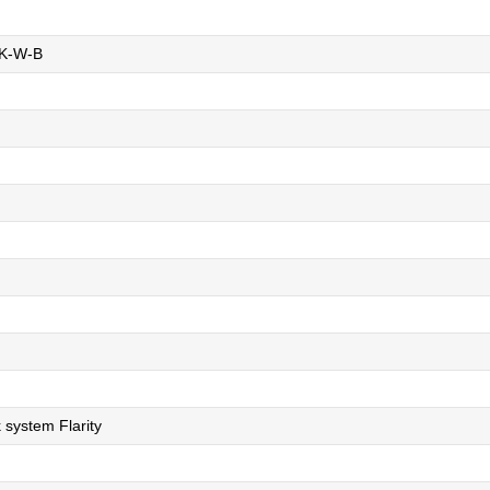
K-W-B
 system Flarity