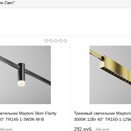
м Свет"
етильник Maytoni Skim Flarity
Трековый светильник Maytoni P
60° TR145-1-3W3K-W-B
3000K 12Вт 40° TR150-1-12
292 pуб.
180 pуб.
292 pуб.