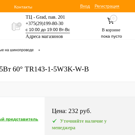
Вход
Регистрация
Контакты
ТЦ - Grad, пав. 201
0
+375(29)199-80-30
с 10:00 до 19:00 Вт-Вс
В корзине
Адреса магазинов
пока пусто
Уручская 19 пав. 3М
•
вые на шинопроводе
+375(29)354-30-60
с 9:00 до 17:00 Вт-Вс
K 5Вт 60° TR143-1-5W3K-W-B
Цена:
232 pуб.
й представитель
Уточняйте наличие у
менеджера