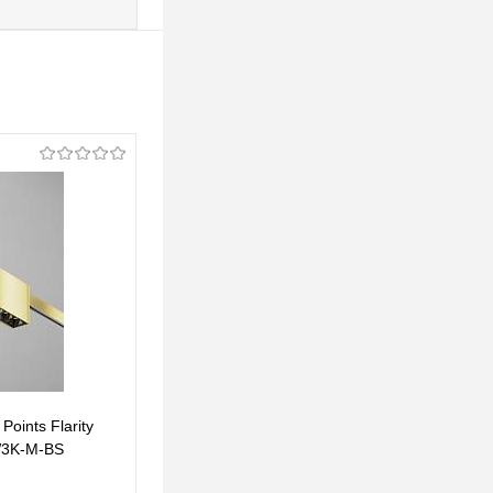
oints Flarity
Трековый светильник Maytoni Points Flarity
W3K-M-BS
3000K 12Вт 40° TR150-1-12W3K-M-B
276 pуб.
276 pуб.