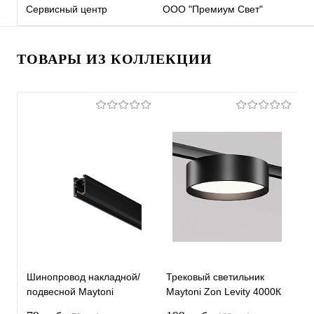
Сервисный центр
ООО "Премиум Свет"
ТОВАРЫ ИЗ КОЛЛЕКЦИИ
Шинопровод накладной/
Трековый светильник
Т
подвесной Maytoni
Maytoni Zon Levity 4000К
M
Technical TRX184-111B-1
12Вт 100° TR189-1-
1