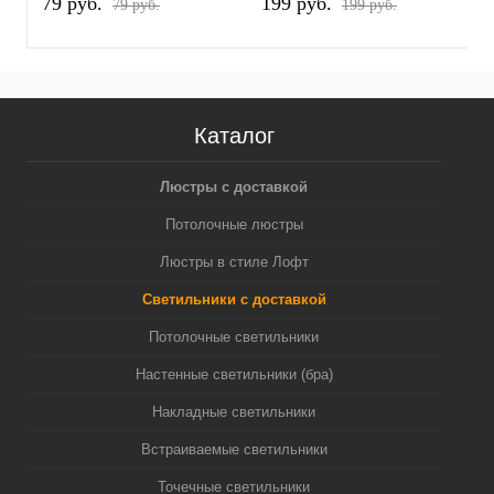
79 pуб.
199 pуб.
2
79 pуб.
199 pуб.
12W4K-B
1
Каталог
Люстры с доставкой
Потолочные люстры
Люстры в стиле Лофт
Светильники с доставкой
Потолочные светильники
Настенные светильники (бра)
Накладные светильники
Встраиваемые светильники
Точечные светильники