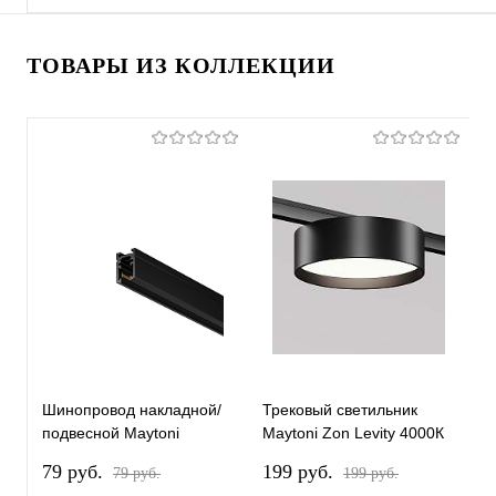
ТОВАРЫ ИЗ КОЛЛЕКЦИИ
Шинопровод накладной/
Трековый светильник
Т
подвесной Maytoni
Maytoni Zon Levity 4000К
M
Technical TRX184-111B-1
12Вт 100° TR189-1-
1
79 pуб.
199 pуб.
2
79 pуб.
199 pуб.
12W4K-B
1