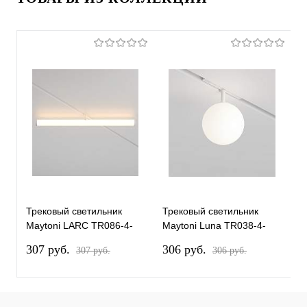
Трековый светильник
Трековый светильник
Т
Maytoni LARC TR086-4-
Maytoni Luna TR038-4-
M
25W-DS-W
5WTW-DD-W
T
307 pуб.
306 pуб.
2
307 pуб.
306 pуб.