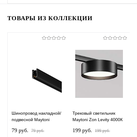
ТОВАРЫ ИЗ КОЛЛЕКЦИИ
Шинопровод накладной/
Трековый светильник
Т
подвесной Maytoni
Maytoni Zon Levity 4000К
M
Technical TRX184-111B-1
12Вт 100° TR189-1-
1
79 pуб.
199 pуб.
2
79 pуб.
199 pуб.
12W4K-B
1