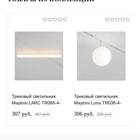
Трековый светильник
Трековый светильник
Т
Maytoni LARC TR086-4-
Maytoni Luna TR038-4-
M
25W-DS-W
5WTW-DD-W
T
307 pуб.
306 pуб.
2
307 pуб.
306 pуб.