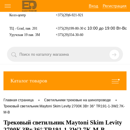
Вход
Регистрация
Колл-центр
+375(29)6-921-
921
с 10:00 до 19:00 Вт-Вс
ТЦ - Grad, пав. 201
+375(29)199-80-30
Уручская 19 пав. 3М
+375(29)354-30-60
Каталог товаров
•
•
Главная страница
Светильники трековые на шинопроводе
Трековый светильник Maytoni Skim Levity 2700К 3Вт 36° TR191-1-3W2.7K-
M-B
Трековый светильник Maytoni Skim Levity
2700К 3Вт 36° TR191-1-3W2.7K-M-B