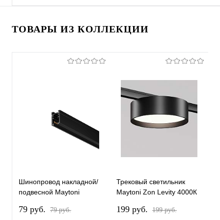
ТОВАРЫ ИЗ КОЛЛЕКЦИИ
Шинопровод накладной/
Трековый светильник
Т
подвесной Maytoni
Maytoni Zon Levity 4000К
M
Technical TRX184-111B-1
12Вт 100° TR189-1-
1
79 pуб.
199 pуб.
2
79 pуб.
199 pуб.
12W4K-B
1