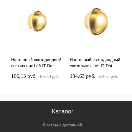
Настенный светодиодный
Настенный светодиодный
Н
светильник Loft IT Dot
светильник Loft IT Dot
с
10362S Gold
10362M Gold
1
106,13 pуб.
134,63 pуб.
1
106,13 pуб.
134,63 pуб.
Каталог
Люстры с доставкой