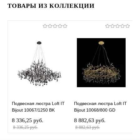
ТОВАРЫ ИЗ КОЛЛЕКЦИИ
Подвесная люстра Loft IT
Подвесная люстра Loft IT
П
Bijout 10067/1250 BK
Bijout 10068/800 GD
B
8 336,25 pуб.
8 882,63 pуб.
1
8 336,25 pуб.
8 882,63 pуб.
1