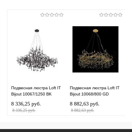
Подвесная люстра Loft IT
Подвесная люстра Loft IT
П
Bijout 10067/1250 BK
Bijout 10068/800 GD
B
8 336,25 pуб.
8 882,63 pуб.
1
8 336,25 pуб.
8 882,63 pуб.
1